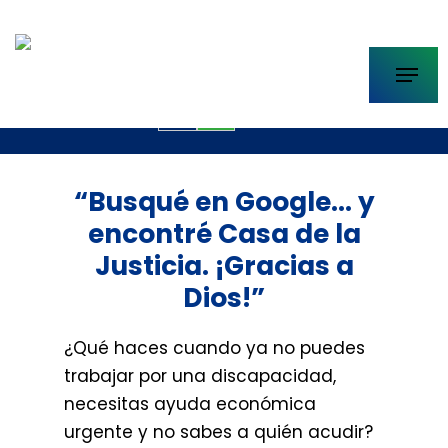
Skip
to
Menu
main
info@casadelajusticia.com
content
EN
ES
“Busqué en Google… y
encontré Casa de la
Justicia. ¡Gracias a
Dios!”
¿Qué haces cuando ya no puedes
trabajar por una discapacidad,
necesitas ayuda económica
urgente y no sabes a quién acudir?