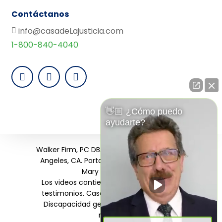
Contáctanos
info@casadeLajusticia.com
1-800-840-4040
👋🏼 ¿Cómo puedo
ayudarte?
Walker Firm, PC DBA Casa de la Justicia, Los
Angeles, CA. Portavoces: Humberto Luna,
Mary Ann Walker.
Los videos contienen dramatizaciones y
testimonios. Casos de Seguro Social por
Discapacidad generalmente tardan 6+
meses.