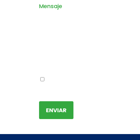
Mensaje
Acepto que, al compartir esta info
Justicia se contactará conmigo pa
servicios. (Requerido)
ENVIAR