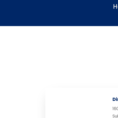
H
Di
16
Su