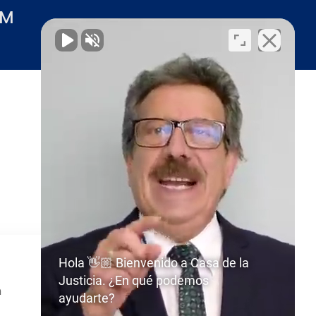
PM
Hola 👋🏼 Bienvenido a Casa de la
Justicia. ¿En qué podemos
m
ayudarte?