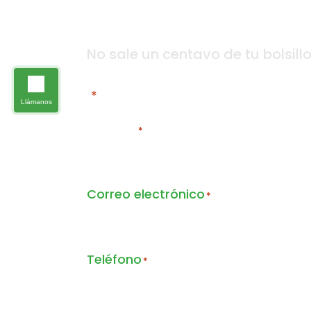
Cuéntanos t
No sale un centavo de tu bolsill
"
*
" Indica campo requerido
Llámanos
Nombre
*
First
Correo electrónico
*
Teléfono
*