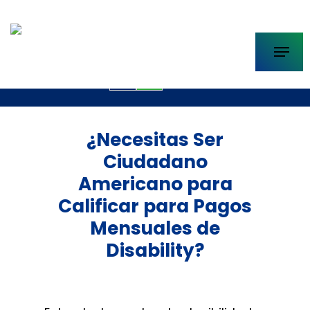
Skip
to
Menu
main
info@casadelajusticia.com
content
EN
ES
¿Necesitas Ser
Ciudadano
Americano para
Calificar para Pagos
Mensuales de
Disability?