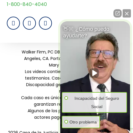
1-800-840-4040
👋🏼 ¿Cómo puedo
ayudarte?
Walker Firm, PC DBA Casa de la Justicia, Los
Angeles, CA. Portavoces: Humberto Luna,
Mary Ann Walker.
Los videos contienen dramatizaciones y
testimonios. Casos de Seguro Social por
Discapacidad generalmente tardan 6+
meses.
Cada caso es único. Resultados pasados no
Incapacidad del Seguro
garantizan resultados similares.
Social
Algunos de los personajes podrían ser
actores pagados o empleados.
Otro problema
2026 Casa de la Justicia. All rights reserved.
Aviso Legal