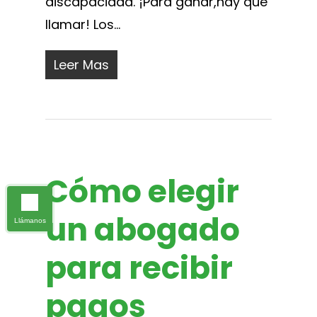
discapacidad. ¡Para ganar,hay que
llamar! Los...
Leer Mas
Cómo elegir
un abogado
Llámanos
para recibir
pagos