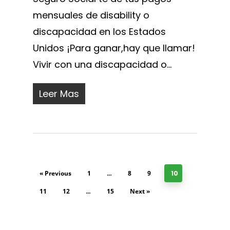
mensuales de disability o
discapacidad en los Estados
Unidos ¡Para ganar,hay que llamar!
Vivir con una discapacidad o...
Leer Mas
« Previous
1
…
8
9
10
11
12
…
15
Next »