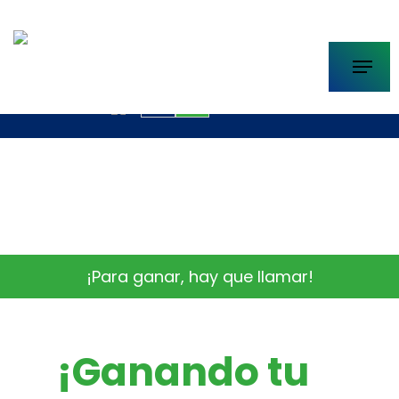
Skip
to
Menu
main
info@casadelajusticia.com
content
EN
ES
BLOG
¡Para ganar, hay que llamar!
¡Ganando tu