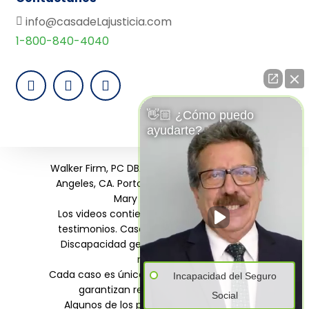
info@casadeLajusticia.com
1-800-840-4040
👋🏼 ¿Cómo puedo
ayudarte?
Walker Firm, PC DBA Casa de la Justicia, Los
Angeles, CA. Portavoces: Humberto Luna,
Mary Ann Walker.
Los videos contienen dramatizaciones y
testimonios. Casos de Seguro Social por
Discapacidad generalmente tardan 6+
meses.
Cada caso es único. Resultados pasados no
Incapacidad del Seguro
garantizan resultados similares.
Social
Algunos de los personajes podrían ser